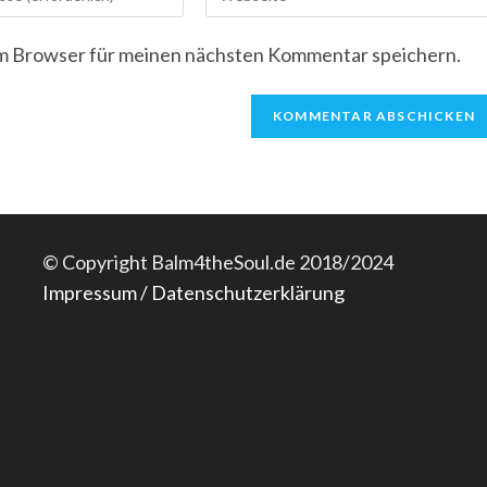
deine
Website-
em Browser für meinen nächsten Kommentar speichern.
URL
ein
(optional)
n
©
Copyright Balm4theSoul.de 2018/2024
Impressum / Datenschutzerklärung