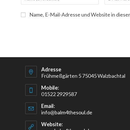
deinen
deine
Namen
E-
Name, E-Mail-Adresse und Website in dies
oder
Mail-
Benutzernamen
Adresse
zum
zum
Kommentieren
Kommentiere
ein
ein
Adresse
Frühmeßgärten 5 75045 Walzbachtal
Mobile:
01522 2929587
Email:
info@balm4thesoul.de
Opens
in
your
Website:
application